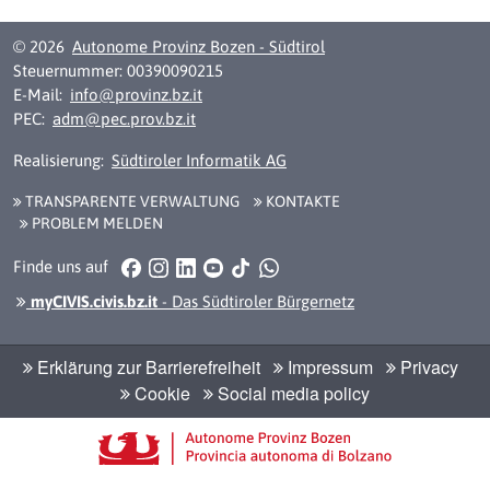
© 2026
Autonome Provinz Bozen - Südtirol
Steuernummer: 00390090215
E-Mail:
info@provinz.bz.it
PEC:
adm@pec.prov.bz.it
Realisierung:
Südtiroler Informatik AG
TRANSPARENTE VERWALTUNG
KONTAKTE
PROBLEM MELDEN
Facebook
Instagram
LinkedIn
YouTube
TikTok
WhatsApp
Finde uns auf
myCIVIS.civis.bz.it
- Das Südtiroler Bürgernetz
Erklärung zur Barrierefreiheit
Impressum
Privacy
Cookie
Social media policy